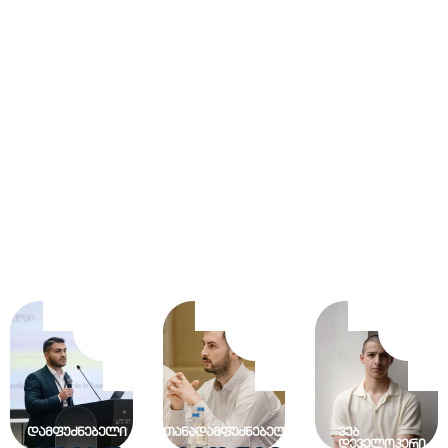
ᲓᲐᲛᲤᲣᲫᲜᲔᲑᲔᲚᲘ
ᲗᲐᲜᲐᲓᲐᲛᲤᲣᲫᲜᲔᲑᲔᲚᲘ
ᲕᲔᲑ
ᲓᲔᲕᲔᲚᲝᲞᲔᲠᲘ